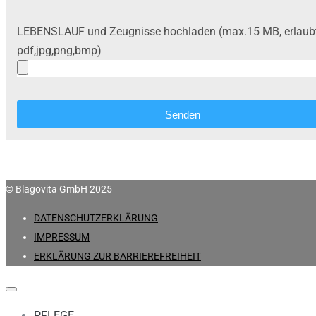
LEBENSLAUF und Zeugnisse hochladen (max.15 MB, erlaub
pdf,jpg,png,bmp)
Senden
© Blagovita GmbH 2025
DATENSCHUTZERKLÄRUNG
IMPRESSUM
ERKLÄRUNG ZUR BARRIEREFREIHEIT
PFLEGE