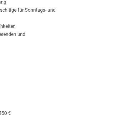
ang
schläge für Sonntags-
und
hkeiten
ierenden
und
 450 €