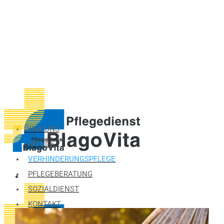
ÜBER UNS
PFLEGE
VERHINDERUNGSPFLEGE
PFLEGEBERATUNG
SOZIALDIENST
KONTAKT
JOBS