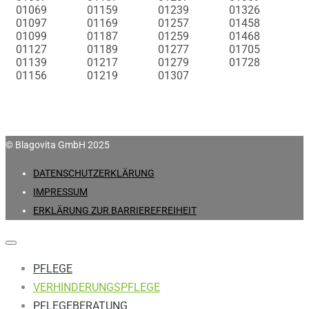
01069
01159
01239
01326
01097
01169
01257
01458
01099
01187
01259
01468
01127
01189
01277
01705
01139
01217
01279
01728
01156
01219
01307
© Blagovita GmbH 2025
DATENSCHUTZERKLÄRUNG
IMPRESSUM
ERKLÄRUNG ZUR BARRIEREFREIHEIT
PFLEGE
VERHINDERUNGSPFLEGE
PFLEGEBERATUNG